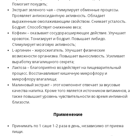
Помогает похудеть;
Экстракт зеленого чая – стимулирует обменные процессы.
Проявляет антиоксидантную активность. Обладает
выраженным омолаживающим свойством. Снимает усталость.
Бодрит. Способствует снижению веса;
Кофеин – оказывает сосудорасширяющее действие. Улучшает
кровоток. Тонизирует и бодрит. Повышает либидо.
Стимулирует мозговую активность;
L-аргинин – жиросжигатель. Улучшает физические
возможности организма. Повышает выносливость. Усиливает
выработку влагалищного секрета;
Лактоза – благоприятно воздействует на пищеварительный
процесс. Восстанавливает кишечную микрофлору и
микрофлору влагалища;
Малиновый экстракт – этот компонент отвечает за вкусовые
качества напитка. Кроме того является источником витаминов, а
также повышает уровень чувствительности во время интимной
близости.
Применение
Принимать по 1 саше 1-2 раза в день, независимо от приема
пищи.