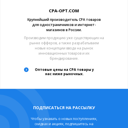
CPA-OPT.COM
Крупнейший производитель CPA товаров
для одностраничников и интернет-
магазинов в России.
Производим продукцию уже существующих на
рынке офферов, а также разрабатываем
новые концепции ввода на рынок
инновационных товаров и их
брендирование.
Оптовые цены на CPA товары у
нас ниже рыночных.
ПОДПИСАТЬСЯ НА РАССЫЛКУ
Чтобы узнавать о новых поступлениях,
скидках и акциях, подпишитесь на