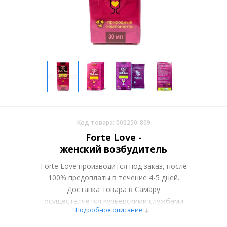
Код товара: 000250-809
Forte Love -
женский возбудитель
Forte Love производится под заказ, после
100% предоплаты в течение 4-5 дней.
Доставка товара в Самару
осуществляется курьерскими службами
Подробное описание
или самовывозом со склада в Москве.
Более подробно при обсуждении заказа с