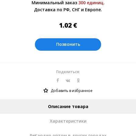
Минимальный заказ
300 единиц.
менеджером.
Доставка по РФ, СНГ и Европе.
Оплата производится в рублях. Цены на
сайте представлены по курсу ЦБ РФ на
1.02
€
07.08.2026. Текущий курс 10 руб.=
0.137508 €
Позвонить
Поделиться:
Добавить в избранное
Описание товара
Характеристики
РеКардио оптом в других городах