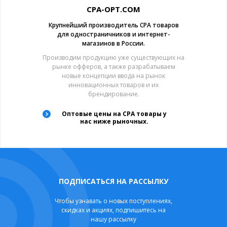
CPA-OPT.COM
Крупнейший производитель CPA товаров
для одностраничников и интернет-
магазинов в России.
Производим продукцию уже существующих на
рынке офферов, а также разрабатываем
новые концепции ввода на рынок
инновационных товаров и их
брендирование.
Оптовые цены на CPA товары у
нас ниже рыночных.
ПОДПИСАТЬСЯ НА РАССЫЛКУ
Чтобы узнавать о новых поступлениях,
скидках и акциях, подпишитесь на
нашу рассылку