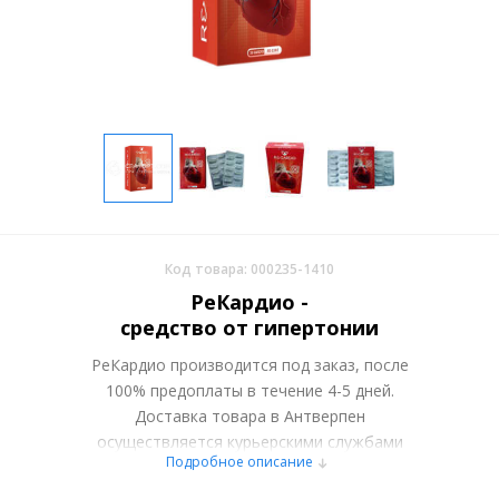
Код товара: 000235-1410
РеКардио -
средство от гипертонии
РеКардио производится под заказ, после
100% предоплаты в течение 4-5 дней.
Доставка товара в Антверпен
осуществляется курьерскими службами
Подробное описание
или самовывозом со склада в Москве.
Более подробно при обсуждении заказа с