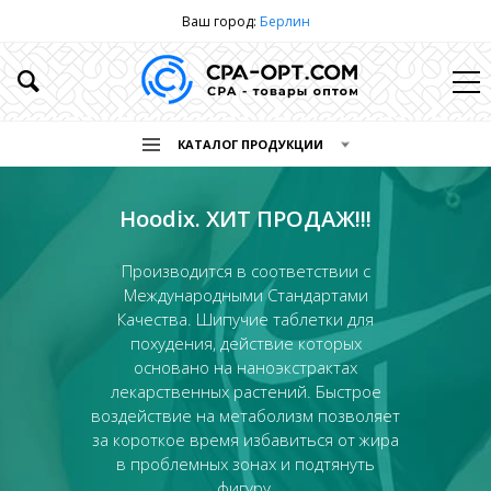
Ваш город:
Берлин
КАТАЛОГ ПРОДУКЦИИ
Нейросистема 7
Взаимовыгодное сотрудничество по
производству продукции. Мощная
производственная база, основу
которой составляет современное
оборудование и уникальные
компетенции, накопленные за
многолетний период успешной
работы, позволяют нам выпускать
сотни тысяч единиц разнообразной
продукции.