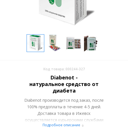
Код товара: 000244-327
Diabenot -
натуральное средство от
диабета
Diabenot производится под заказ, после
100% предоплаты в течение 4-5 дней.
Доставка товара в Ижевск
осуществляется курьерскими службами
Подробное описание
или самовывозом со склада в Москве.