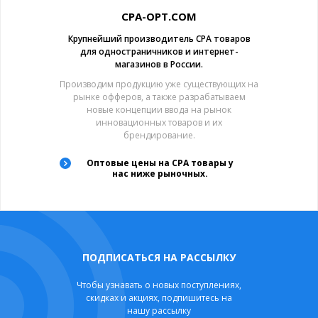
CPA-OPT.COM
Крупнейший производитель CPA товаров
для одностраничников и интернет-
магазинов в России.
Производим продукцию уже существующих на
рынке офферов, а также разрабатываем
новые концепции ввода на рынок
инновационных товаров и их
брендирование.
Оптовые цены на CPA товары у
нас ниже рыночных.
ПОДПИСАТЬСЯ НА РАССЫЛКУ
Чтобы узнавать о новых поступлениях,
скидках и акциях, подпишитесь на
нашу рассылку