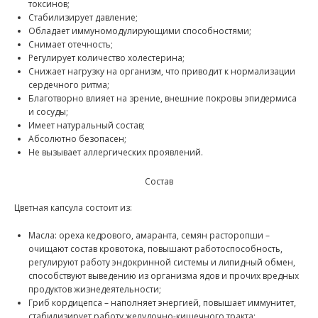
токсинов;
Стабилизирует давление;
Обладает иммуномодулирующими способностями;
Снимает отечность;
Регулирует количество холестерина;
Снижает нагрузку на организм, что приводит к нормализации
сердечного ритма;
Благотворно влияет на зрение, внешние покровы эпидермиса
и сосуды;
Имеет натуральный состав;
Абсолютно безопасен;
Не вызывает аллергических проявлений.
Состав
Цветная капсула состоит из:
Масла: ореха кедрового, амаранта, семян расторопши –
очищают состав кровотока, повышают работоспособность,
регулируют работу эндокринной системы и липидный обмен,
способствуют выведению из организма ядов и прочих вредных
продуктов жизнедеятельности;
Гриб кордицепса – наполняет энергией, повышает иммунитет,
стабилизирует работу желудочно-кишечного тракта;