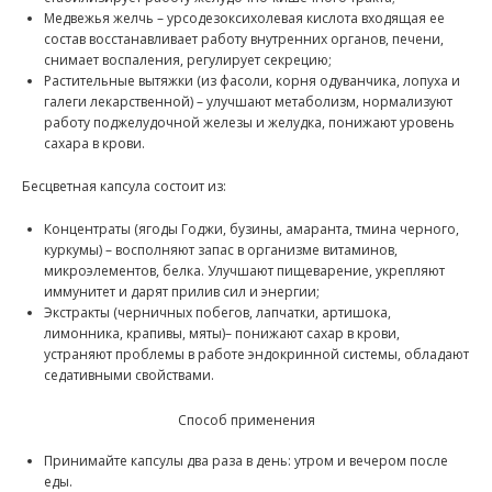
Медвежья желчь – урсодезоксихолевая кислота входящая ее
состав восстанавливает работу внутренних органов, печени,
снимает воспаления, регулирует секрецию;
Растительные вытяжки (из фасоли, корня одуванчика, лопуха и
галеги лекарственной) – улучшают метаболизм, нормализуют
работу поджелудочной железы и желудка, понижают уровень
сахара в крови.
Бесцветная капсула состоит из:
Концентраты (ягоды Годжи, бузины, амаранта, тмина черного,
куркумы) – восполняют запас в организме витаминов,
микроэлементов, белка. Улучшают пищеварение, укрепляют
иммунитет и дарят прилив сил и энергии;
Экстракты (черничных побегов, лапчатки, артишока,
лимонника, крапивы, мяты)– понижают сахар в крови,
устраняют проблемы в работе эндокринной системы, обладают
седативными свойствами.
Способ применения
Принимайте капсулы два раза в день: утром и вечером после
еды.