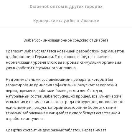
Diabenot оптом в других городах
Курьерские службы в Ижевске
DiabeNot - инновационное средство от диабета
Препарат DiabeNot является новейшей разработкой фармацевтов
в лабораториях Германии. Его основное предназначение –
нормализация уровня глюкозы в крови и стимуляция организма
для выработки натурального инсулина.
Над оптимальными составляющими препарата, который бы
гарантировано приносил эффективный результат за короткий
период времени, работали более десяти лет. Сегодня,
натуральный состав DiabeNot успешно прошел, все клинические
испытания и не имеет аналогов среди конкурентов, поскольку это
единственный продукт, который всесторонне борется с таким
тяжелым заболеванием как диабет и способствует естественной
выработке инсулина.
Средство состоит из двух разных таблеток. Первая имеет